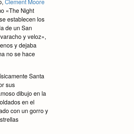
o,
Clement Moore
mo «The Night
se establecen los
ada de un San
ivaracho y veloz»,
renos y dejaba
ma no se hace
físicamente Santa
or sus
famoso dibujo en la
soldados en el
iado con un gorro y
trellas