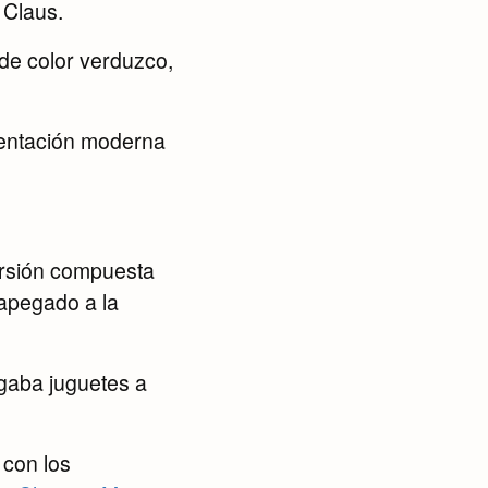
 Claus.
de color verduzco,
esentación moderna
versión compuesta
apegado a la
gaba juguetes a
 con los