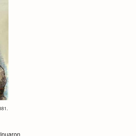
881.
inuaron