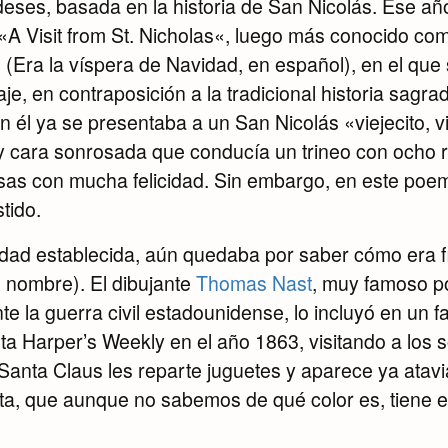
eses, basada en la historia de San Nicolás. Ese añ
«A Visit from St. Nicholas«, luego más conocido co
(Era la víspera de Navidad, en español), en el que 
je, en contraposición a la tradicional historia sagr
n él ya se presentaba a un San Nicolás «viejecito, v
y cara sonrosada que conducía un trineo con ocho 
asas con mucha felicidad. Sin embargo, en este poe
tido.
dad establecida, aún quedaba por saber cómo era 
 nombre). El dibujante
Thomas Nast
, muy famoso p
nte la guerra civil estadounidense, lo incluyó en un 
sta Harper’s Weekly en el año 1863, visitando a los 
Santa Claus les reparte juguetes y aparece ya atav
a, que aunque no sabemos de qué color es, tiene es