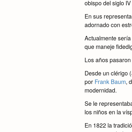
obispo del siglo IV
En sus representac
adornado con estre
Actualmente sería 
que maneje fidedi
Los años pasaron y
Desde un clérigo
por
Frank Baum
, 
modernidad.
Se le representab
los niños en la ví
En 1822 la tradici