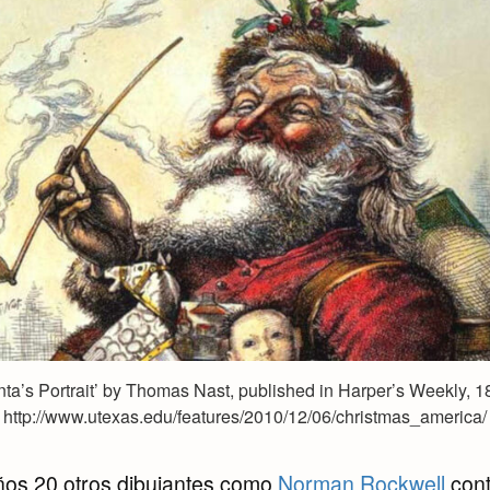
nta’s Portrait’ by Thomas Nast, published in Harper’s Weekly, 1
http://www.utexas.edu/features/2010/12/06/christmas_america/
años 20 otros dibujantes como
Norman Rockwell
cont