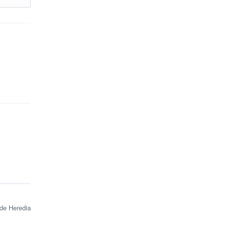
es
de
de Heredia