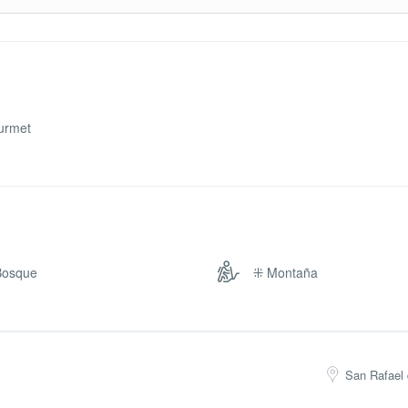
ón 2:
Sombreros de fiesta - Queque - Cupcak
 de 8:00 am - 5:00 pm
ad@s - No incluye lugar.
an Rafael, Heredia
ón 3:
Sombreros de fiesta - Queque - Bolsita 
tas - Incluye área de Hotel.
urmet
Bosque
⁜ Montaña
San Rafael 