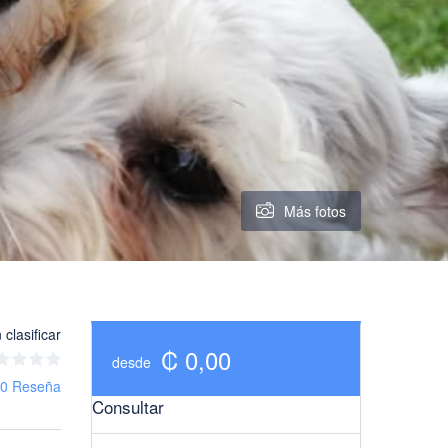
Más fotos
 clasificar
₡ 0,00
desde
0 Reseña
Consultar