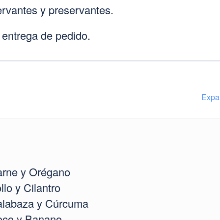
rvantes y preservantes.
 entrega de pedido.
Expa
rne y Orégano
lo y Cilantro
labaza y Cúrcuma
co y Banano