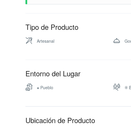
Opci
L - S de 6:00 am - 6:00 pm y D
Horario:
invit
Calle Cipresal, Concepción de S
Lugar:
Opci
Tipo de Producto
galle
WhatsApp
Correo
Artesanal
Go
Pulse sobre opción de preferencia
Entorno del Lugar
⁕ Pueblo
⁜ 
Ubicación de Producto