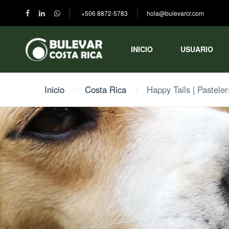
+506 8872-5783
hola@bulevarcr.com
INICIO
USUARIO
Inicio
Costa Rica
Happy Tails | Pastele