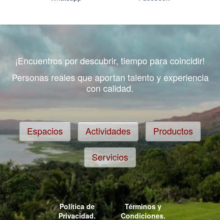
¡Encuentros por descubrir, tiempo para coincidir!
Personas reales que aportan talento y experiencia
con calidad.
Espacios
Actividades
Productos
Servicios
Política de
Términos y
Privacidad.
Condiciones.