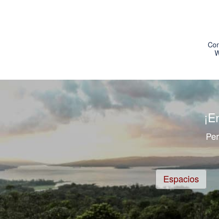
Con
W
¡E
Per
Espacios