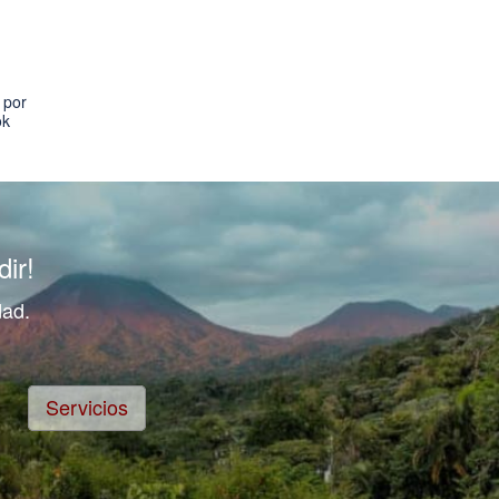
 por
ok
ir!
dad.
Servicios