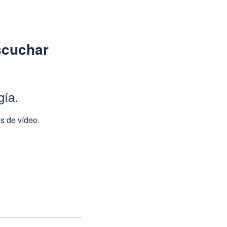
scuchar
gía.
s de vídeo.