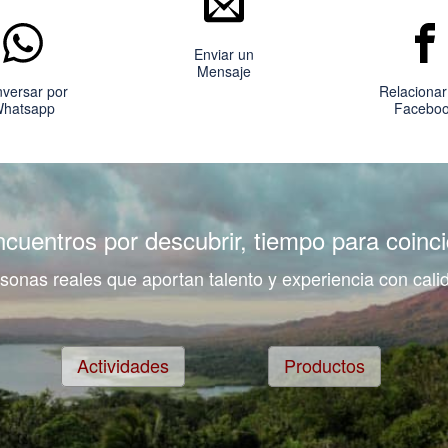
Enviar un
Mensaje
versar por
Relacionar
hatsapp
Facebo
ncuentros por descubrir, tiempo para coincid
sonas reales que aportan talento y experiencia con cali
Actividades
Productos